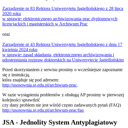
Zarządzenie nr 83 Rektora Uniwersytetu Jagiellońskiego z 28 lipca
2020 roku
w sprawie: elektronicznego archiwizowania prac dyplomowych
licencjackich i magisterskich w Archiwum Prac
oraz
Zarządzenie nr 43 Rektora Uniwersytetu Jagiellońskiego z dnia 17
kwietnia 2024 roku
w sprawie: zasad składania, elektronicznego archiwizowania i
udostępniania rozpraw doktorskich na Uniwersytecie Jagiellońskim
Przed skorzystaniem z serwisu prosimy o wcześniejsze zapoznanie
się z instrukcją,
która znajduje się pod adresem:
http://usosownia.uj.edu.pl/archiwum-prac
.
W razie wystąpienia problemów z obsługą AP prosimy w pierwszej
kolejności sprawdzić
czy dany problem nie jest wśród często zadawanych pytań (FAQ)
http://usosownia.uj.edu.pl/archiwum-prac/faq
JSA - Jednolity System Antyplagiatowy